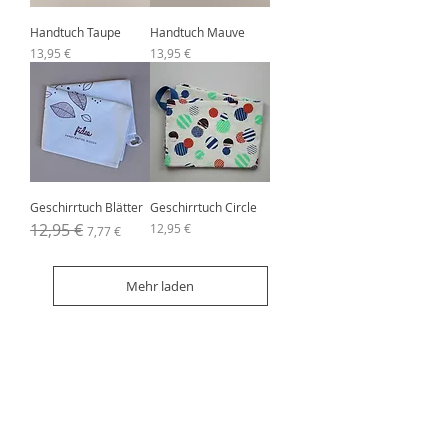
Handtuch Taupe
Handtuch Mauve
Preis
Preis
13,95 €
13,95 €
Geschirrtuch Blätter
Geschirrtuch Circle
Standardpreis
12,95 €
Sale-Preis
Preis
12,95 €
7,77 €
Mehr laden
Impressum
Datenschutz
AGB´S