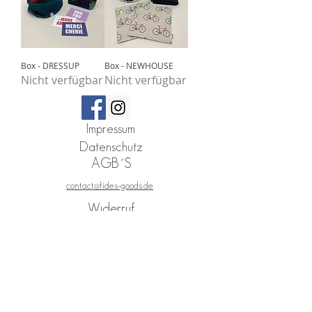
Box - DRESSUP
Box - NEWHOUSE
Nicht verfügbar
Nicht verfügbar
Impressum
Datenschutz
AGB´S
contact@fides-goods.de
Widerruf
©
2026 by
fides -
all rights reserved
fides | contact[at]fides-goods.de | Interior | Mettmann |
Nordrhein-Westfalen | Deutschland