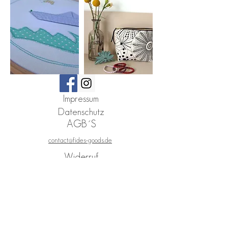
Impressum
Datenschutz
AGB´S
contact@fides-goods.de
Widerruf
©
2026 by
fides -
all rights reserved
fides | contact[at]fides-goods.de | Interior | Mettmann |
Nordrhein-Westfalen | Deutschland