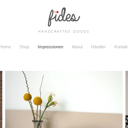
H A N D C R A F T E D G O O D S
Home
Shop
Impressionen
About
Händler
Kontak