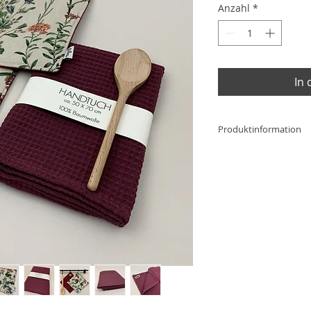
Anzahl
*
In
Produktinformation
Topflappen Botanik:
Material: 100% 
Maße: ca.25cm x
Innenfutter: Vlie
Öse: Messing
Einzelpreis: je 1
Handtuch Bordeaux
Material: 100% 
Maße: ca.50cm x
Einzelpreis: 13,9