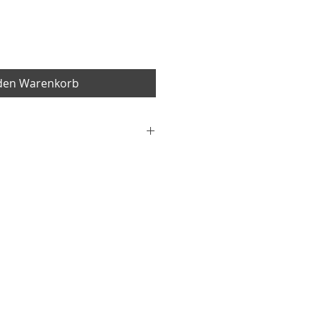
 den Warenkorb
Baumwolle
 25cm
s
2,95€
:
Baumwolle
 70cm
5€