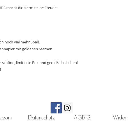
Holzlöffel:
S macht dir hiermit eine Freude:
Material: 100% 
Maße: ca.25cm
Einzelpreis: 1€
ch noch viel mehr Spaß.
idenpapier mit goldenen Sternen.
e schöne, limitierte Box und genieß das Leben!
!
essum
Datenschutz
AGB´S
Widerr