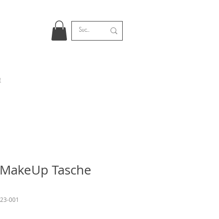
t
t MakeUp Tasche
-23-001