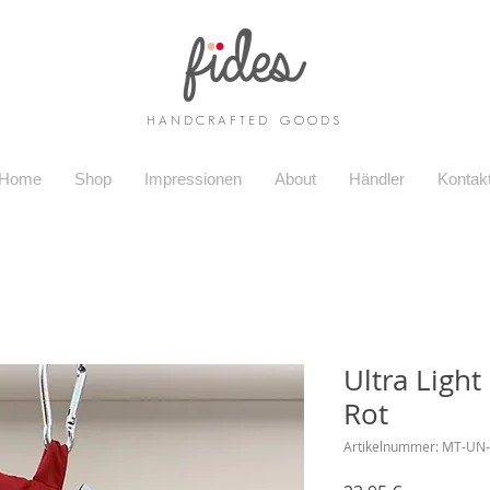
H A N D C R A F T E D G O O D S
Home
Shop
Impressionen
About
Händler
Kontak
Ultra Ligh
Rot
Artikelnummer: MT-UN