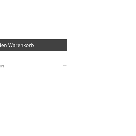
 den Warenkorb
ON
9cm
ester
ter
tstoff, Metall
tt für angepasste Arbeit,
erhältnisse bei der