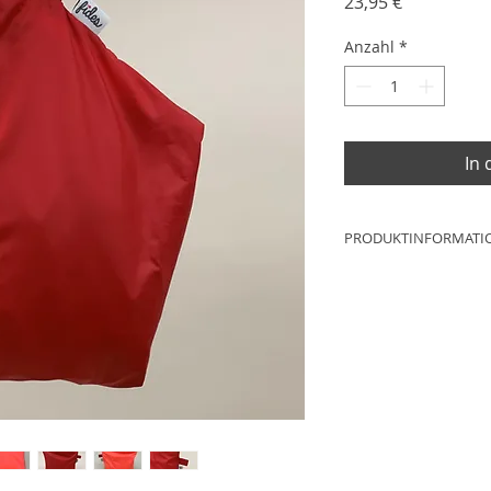
Preis
23,95 €
Anzahl
*
In
PRODUKTINFORMATI
Maße: ca.25cm x 1
Material: 100% Poly
Futter: 100% Polyes
Reißverschluss: Kuns
Produktion: Werksta
Deutschland
NEUWARE
Aufgrund der Lichtv