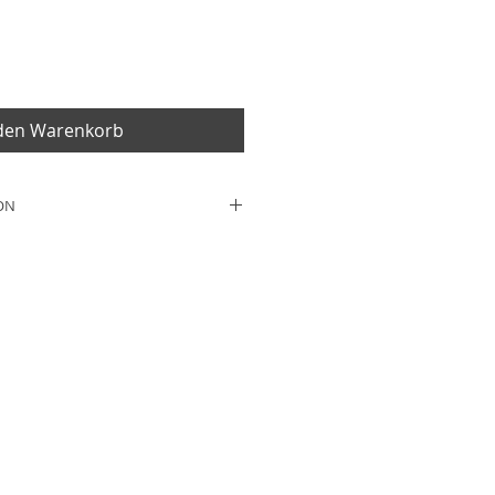
 den Warenkorb
ON
5cm
wolle, 28% Leinen, 10% Polyester
att für behinderte Menschen,
erhältnisse bei der
nd unterschiedlichen
ungen kann es dazu kommen,
Produktes nicht authentisch