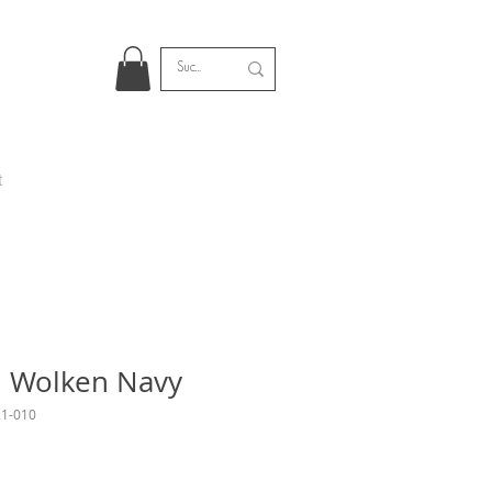
t
n Wolken Navy
21-010