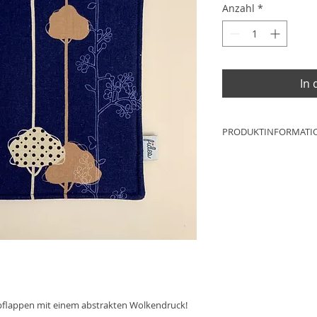
Anzahl
*
In
PRODUKTINFORMATI
Maße: ca.25cm x 2
Material: 62% Baum
Innenfutter: Vlies
Öse: Messing
Produktion: Werkst
Deutschland
Aufgrund der Lichtv
Produktfotografie u
Bildschirmeinstell
pflappen mit einem abstrakten Wolkendruck!
dass die Farbe des 