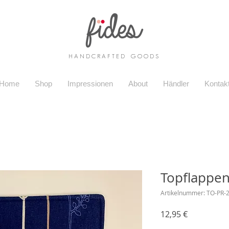
H A N D C R A F T E D G O O D S
Home
Shop
Impressionen
About
Händler
Kontak
Topflappe
Artikelnummer: TO-PR-
Preis
12,95 €