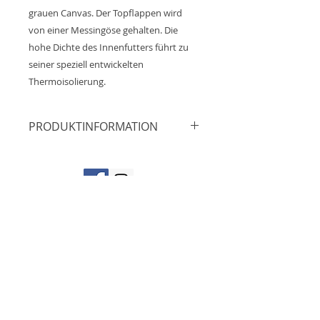
grauen Canvas. Der Topflappen wird
von einer Messingöse gehalten. Die
hohe Dichte des Innenfutters führt zu
seiner speziell entwickelten
Thermoisolierung.
PRODUKTINFORMATION
Maße: ca.25cm x 25cm
Material: 100% Baumwolle
Innenfutter: Vlies
Öse: Messing
Impressum
Produktion: Werkstatt für
Datenschutz
angepasste Arbeit, Deutschland
AGB´S
NEUWARE
Aufgrund der Lichtverhältnisse bei
contact@fides-goods.de
der Produktfotografie und
Widerruf
unterschiedlichen
Bildschirmeinstellungen kann es
dazu kommen, dass die Farbe des