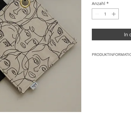
Anzahl
*
In
PRODUKTINFORMATI
Maße: ca.25cm x 2
Material: 90% Baum
Innenfutter: Vlies
Öse: Messing
Produktion: Werkst
Deutschland
NEUWARE
Aufgrund der Lichtv
Produktfotografie u
Bildschirmeinstell
dass die Farbe des 