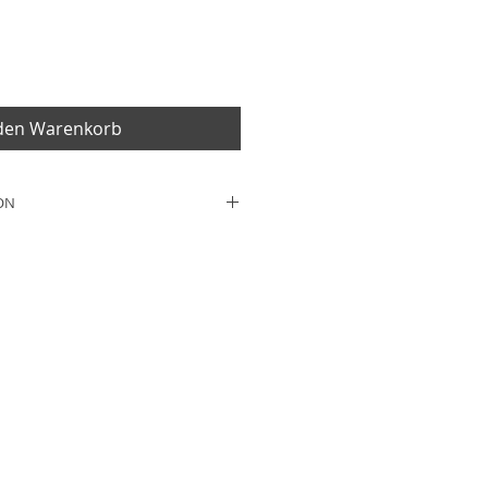
 den Warenkorb
ON
5cm
wolle, 10% Polyester
att für behinderte Menschen,
erhältnisse bei der
nd unterschiedlichen
ungen kann es dazu kommen,
Produktes nicht authentisch