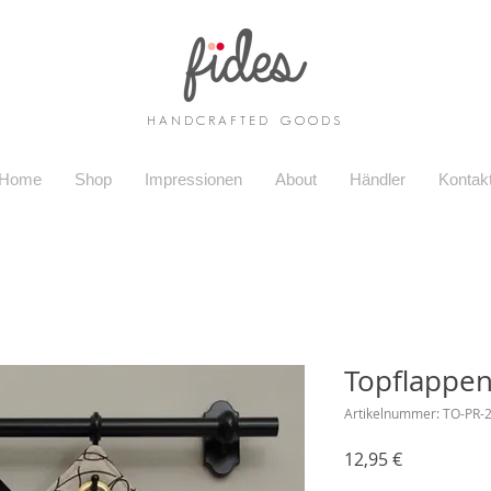
H A N D C R A F T E D G O O D S
Home
Shop
Impressionen
About
Händler
Kontak
Topflappen
Artikelnummer: TO-PR-
Preis
12,95 €