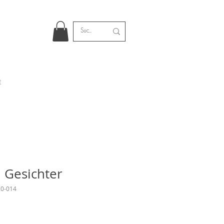
t
 Gesichter
20-014