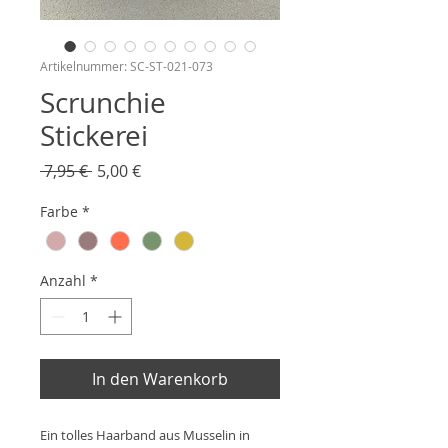
Artikelnummer: SC-ST-021-073
Scrunchie
Stickerei
Standardpreis
Sale-
 7,95 € 
5,00 €
Preis
Farbe
*
Anzahl
*
In den Warenkorb
Ein tolles Haarband aus Musselin in