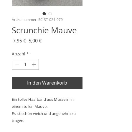
Artikelnummer: SC-ST-021-079
Scrunchie Mauve
Standardpreis
Sale-
 7,95 € 
5,00 €
Preis
Anzahl
*
In den Warenkorb
Ein tolles Haarband aus Musselin in
einem tollen Mauve.
Es ist schön weich und angenehm zu
tragen.