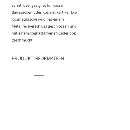
somit ideal geeignet für nasse
Badesachen oder Kosmetikartikel. Die
Kosmetiktsche wird mit einem
Metallreißverschluss geschlossen und
mit einem cognacfarbenen Lederloop
geschmückt.
PRODUKTINFORMATION
Maße: ca.25cm x 19cm
Material: 100% Baumwolle
Futter: 100% Polyester
Reißverschluss: Messing
Impressum
Produktion: Werkstatt für
Datenschutz
angepasste Arbeit, Deutschland
AGB´S
NEUWARE
contact@fides-goods.de
Aufgrund der Lichtverhältnisse bei
Widerruf
der Produktfotografie und