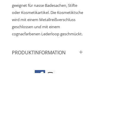
geeignet für nasse Badesachen, Stifte
oder Kosmetikartikel. Die Kosmetiktsche
wird mit einem Metallreißverschluss
geschlossen und mit einem
cognacfarbenen Lederloop geschmückt.
PRODUKTINFORMATION
Maße: ca.25cm x 19cm
Material: 55% Leinen, 45%
Baumwolle
Futter: 100% Polyester
Impressum
Reißverschluss: Messing
Datenschutz
Produktion: Werkstatt für
AGB´S
angepasste Arbeit, Deutschland
NEUWARE
contact@fides-goods.de
Widerruf
Aufgrund der Lichtverhältnisse bei
der Produktfotografie und
unterschiedlichen