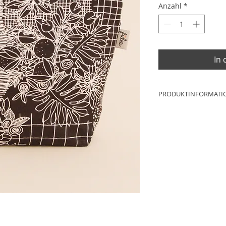
Anzahl
*
In
PRODUKTINFORMATI
Maße: ca.25cm x 1
Material: 100% Bau
Futter: 100% Polyes
Reißverschluss: Me
Produktion: Werkst
Deutschland
NEUWARE
Aufgrund der Lichtv
Produktfotografie u
Bildschirmeinstell