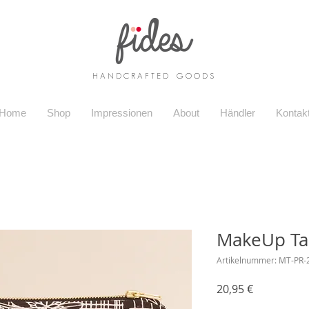
H A N D C R A F T E D G O O D S
Home
Shop
Impressionen
About
Händler
Kontak
MakeUp Ta
Artikelnummer: MT-PR-
Preis
20,95 €