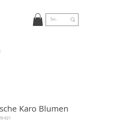
t
sche Karo Blumen
20-021