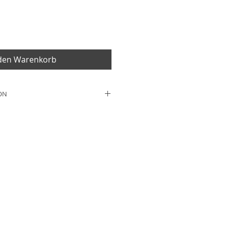
 den Warenkorb
ON
9cm
mwolle
ter
ssing
att für behinderte Menschen,
erhältnisse bei der
nd unterschiedlichen
ungen kann es dazu kommen,