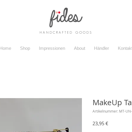
H A N D C R A F T E D G O O D S
Home
Shop
Impressionen
About
Händler
Kontak
MakeUp Ta
Artikelnummer: MT-UN
Preis
23,95 €