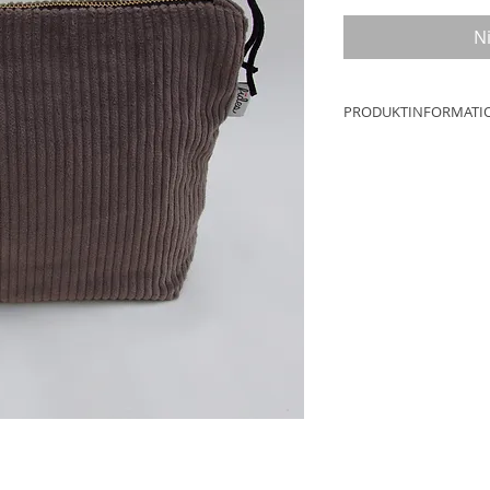
N
PRODUKTINFORMATI
Maße: ca.25cm x 1
Material: 100% Bau
Futter: 50% Baumwo
Reißverschluss: Me
Produktion: Werkst
Deutschland
NEUWARE
Aufgrund der Lichtv
Produktfotografie u
Bildschirmeinstell
dass die Farbe des 
wiedergegeben wir
Geringfügige Farb-
aus produktionstec