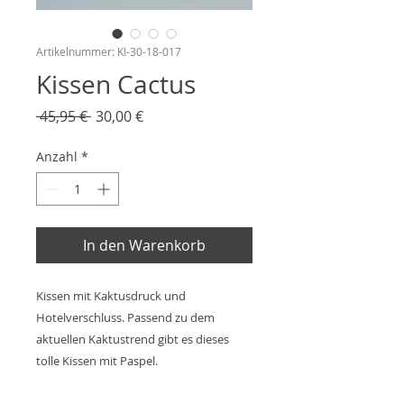
Artikelnummer: KI-30-18-017
Kissen Cactus
Standardpreis
Sale-
 45,95 € 
30,00 €
Preis
Anzahl
*
In den Warenkorb
Kissen mit Kaktusdruck und
Hotelverschluss. Passend zu dem
aktuellen Kaktustrend gibt es dieses
tolle Kissen mit Paspel.